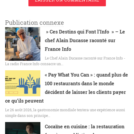
Publication connexe
» Ces Destins qui Font l’Info » – Le
chef Alain Ducasse raconté sur
France Info
Le Chef Alain Ducasse raconté sur France Info -
La radio France Info consacre un…
« Pay What You Can » : quand plus de
100 restaurants dans le monde
décident de laisser les clients payer
ce qu’ils peuvent
Le 26 août 2026, la gastronomie mondiale tentera une expérience aussi
simple dans son principe…
Cocaïne en cuisine : la restauration