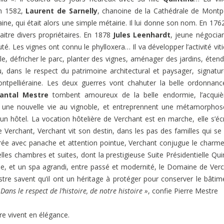
en 1582,
Laurent de Sarnelly
, chanoine de la Cathédrale de Montpe
ine, qui était alors une simple métairie. Il lui donne son nom. En 176
naitre divers propriétaires. En 1878
Jules Leenhardt
, jeune négocia
té. Les vignes ont connu le phylloxera… Il va développer l’activité viti
le, défricher le parc, planter des vignes, aménager des jardins, étend
u, dans le respect du patrimoine architectural et paysager, signatu
ontpelliéraine. Les deux guerres vont chahuter la belle ordonnan
hantal Mestre
tombent amoureux de la belle endormie, l’acquièr
nent une nouvelle vie au vignoble, et entreprennent une métamorpho
 un hôtel. La vocation hôtelière de Verchant est en marche, elle s’écr
e Verchant, Verchant vit son destin, dans les pas des familles qui se
aurée avec panache et attention pointue, Verchant conjugue le charm
lles chambres et suites, dont la prestigieuse Suite Présidentielle Qui
le, et un spa agrandi, entre passé et modernité, le Domaine de Ver
stre savent qu’il ont un héritage à protéger pour conserver le bâtim
Dans le respect de l’histoire, de notre histoire »
, confie Pierre Mestre
ure vivent en élégance.