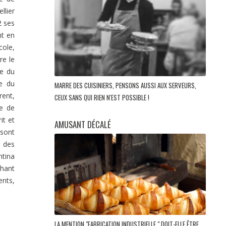
llier
2 ses
nt en
cole,
re le
re du
ce du
MARRE DES CUISINIERS, PENSONS AUSSI AUX SERVEURS,
ent,
CEUX SANS QUI RIEN N'EST POSSIBLE !
se de
it et
AMUSANT DÉCALÉ
 sont
e des
ntina
chant
ents,
LA MENTION "FABRICATION INDUSTRIELLE " DOIT-ELLE ÊTRE