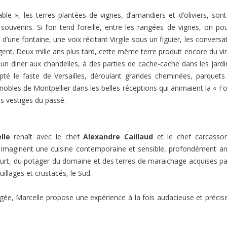
le », les terres plantées de vignes, d’amandiers et d’oliviers, son
souvenirs. Si l’on tend l’oreille, entre les rangées de vignes, on pou
d’une fontaine, une voix récitant Virgile sous un figuier, les conversa
nt. Deux mille ans plus tard, cette même terre produit encore du vi
à un diner aux chandelles, à des parties de cache-cache dans les jardi
té le faste de Versailles, déroulant grandes cheminées, parquets
nobles de Montpellier dans les belles réceptions qui animaient la « Fol
s vestiges du passé.
lle
renaît avec le chef
Alexandre Caillaud
et le chef carcasson
 imaginent une cuisine contemporaine et sensible, profondément a
 court, du potager du domaine et des terres de maraichage acquises pa
illages et crustacés, le Sud.
gée, Marcelle propose une expérience à la fois audacieuse et précis