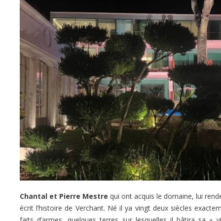
Chantal et Pierre Mestre
qui ont acquis le domaine, lui rend
écrit l’histoire de Verchant. Né il ya vingt deux siècles exa
faits d’armes, quelques terres sur lesquelles il bâtira sa « v