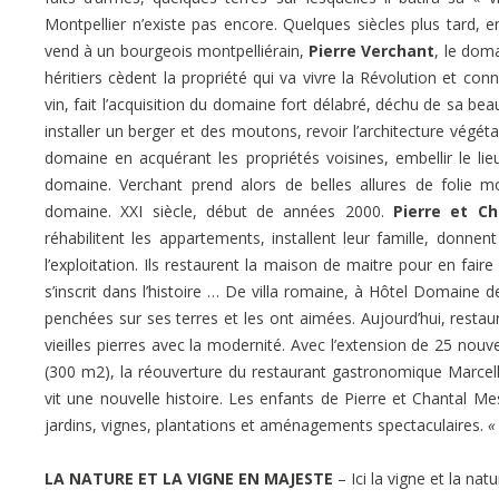
Montpellier n’existe pas encore. Quelques siècles plus tard, 
vend à un bourgeois montpelliérain,
Pierre Verchant
, le doma
héritiers cèdent la propriété qui va vivre la Révolution et con
vin, fait l’acquisition du domaine fort délabré, déchu de sa beau
installer un berger et des moutons, revoir l’architecture végéta
domaine en acquérant les propriétés voisines, embellir le lie
domaine. Verchant prend alors de belles allures de folie m
domaine. XXI siècle, début de années 2000.
Pierre et C
réhabilitent les appartements, installent leur famille, don
l’exploitation. Ils restaurent la maison de maitre pour en faire
s’inscrit dans l’histoire … De villa romaine, à Hôtel Domaine d
penchées sur ses terres et les ont aimées. Aujourd’hui, rest
vieilles pierres avec la modernité. Avec l’extension de 25 nouve
(300 m2), la réouverture du restaurant gastronomique Marcel
vit une nouvelle histoire. Les enfants de Pierre et Chantal Me
jardins, vignes, plantations et aménagements spectaculaires.
« 
LA NATURE ET LA VIGNE EN MAJESTE
– Ici la vigne et la nat