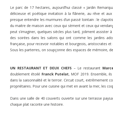
Le parc de 17 hectares, aujourd’hui classé « Jardin Remarquab
délicieuse et poétique invitation à la flânerie, au rêve et aux 
presque entendre les murmures d’un passé lointain : le clapotis 
du maitre de maison avec ceux qui sèment et ceux qui vendange
peut s’imaginer, quelques siècles plus tard, joliment assister 
des soirées dans les salons qui ont comme les jardins adop
française, pour recevoir notables et bourgeois, aristocrates et 
Sous les parterres, on soupçonne des espaces de mémoire, de
UN RESTAURANT ET DEUX CHEFS
– Le restaurant
Marce
doublement étoilé
Franck Putelat
, MOF 2019. Ensemble, ils
dans la saisonnalité et le terroir. Circuit court, extrêmement
propriétaires. Pour une cuisine qui met en avant la mer, les coqu
Dans une salle de 40 couverts ouverte sur une terrasse paysa
chaque plat raconte une histoire.