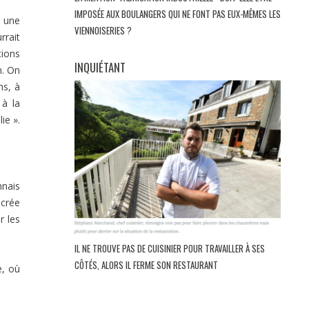
IMPOSÉE AUX BOULANGERS QUI NE FONT PAS EUX-MÊMES LES
t une
VIENNOISERIES ?
rrait
tions
INQUIÉTANT
n. On
ns, à
 à la
ie ».
nais
ncrée
r les
IL NE TROUVE PAS DE CUISINIER POUR TRAVAILLER À SES
CÔTÉS, ALORS IL FERME SON RESTAURANT
e, où