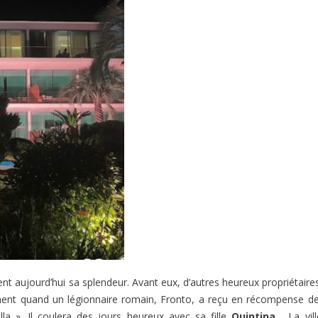
ent aujourd’hui sa splendeur. Avant eux, d’autres heureux propriétaire
ctement quand un légionnaire romain, Fronto, a reçu en récompense d
illa ». Il coulera des jours heureux avec sa fille
Quintina
… La vil