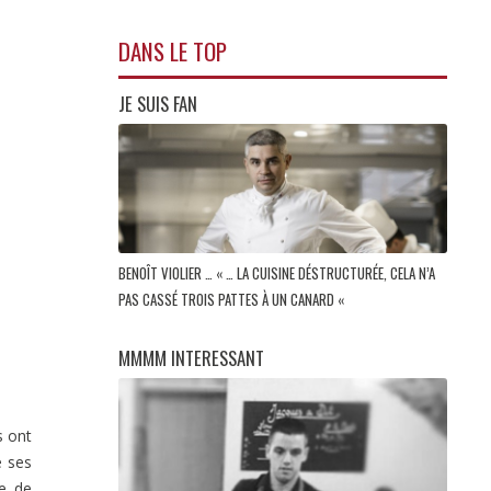
DANS LE TOP
JE SUIS FAN
BENOÎT VIOLIER … « … LA CUISINE DÉSTRUCTURÉE, CELA N’A
PAS CASSÉ TROIS PATTES À UN CANARD «
MMMM INTERESSANT
s ont
e ses
le de