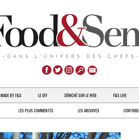
Aller
au
MADE BY F&S
LE OFF
DÉNICHÉ SUR LE WEB
F&S LIVE
contenu
CHEFS & ACTUALITÉS
LES PLUS COMMENTÉS
LES ARCHIVES
CONTRIB
UNE POULE SUR UN MUR
DE 2007 À 2015
À LA PETITE CUILLÈRE
DEPUIS 2016