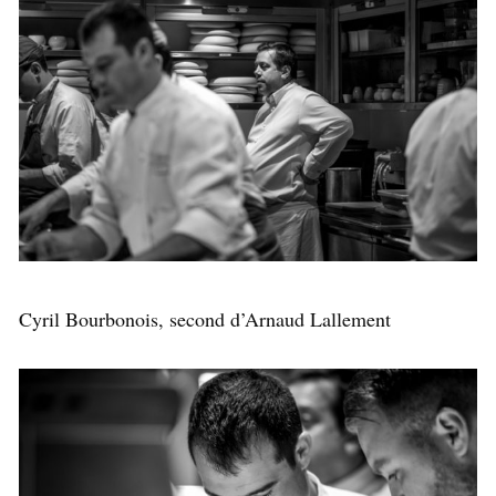
Cyril Bourbonois, second d’Arnaud Lallement