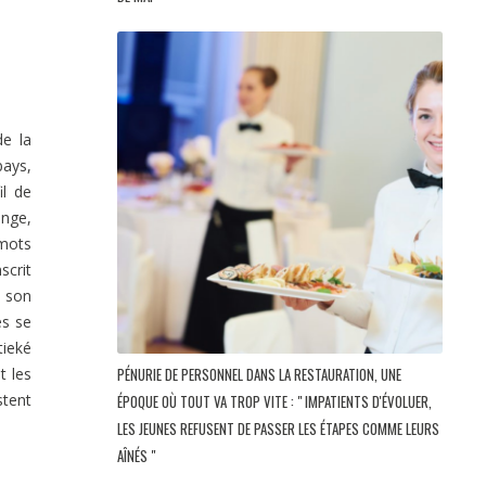
de la
pays,
il de
ange,
 mots
scrit
e son
es se
tieké
t les
PÉNURIE DE PERSONNEL DANS LA RESTAURATION, UNE
stent
ÉPOQUE OÙ TOUT VA TROP VITE : " IMPATIENTS D'ÉVOLUER,
LES JEUNES REFUSENT DE PASSER LES ÉTAPES COMME LEURS
AÎNÉS "