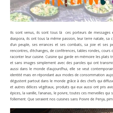
Ils sont venus, ils sont tous là ces porteurs de messages et
diaspora, ils ont tous la même passion, leur terre natale, sa cul
d’un peuple, ses errances et ses combats, sa joie et ses pe
rencontres, d’échanges, de conférences, tables rondes, cours de
raconter leur cuisine. Cuisine qui garde en mémoire les plats t
et sans images simplement avec des paroles qui ont transmis c
aussi dans le monde d’aujourd’hui, elle se veut contempora
identité mais en répondant aux modes de consommation aujourd’
dégustent partout dans le monde grâce à des chefs qui diffus
et autres délices végétaux, produits qui eux aussi ont pris av
épices, la vanille, l’ananas, le poivre, toutes ces merveilles qu
follement. Que seraient nos cuisines sans Poivre de Penja, p