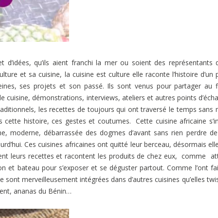
 d’idées, qu’ils aient franchi la mer ou soient des représentants 
ture et sa cuisine, la cuisine est culture elle raconte l’histoire d’un 
ines, ses projets et son passé. Ils sont venus pour partager au f
 cuisine, démonstrations, interviews, ateliers et autres points d’éch
raditionnels, les recettes de toujours qui ont traversé le temps sans
ette histoire, ces gestes et coutumes. Cette cuisine africaine s’in
ine, moderne, débarrassée des dogmes d’avant sans rien perdre d
hui. Ces cuisines africaines ont quitté leur berceau, désormais ell
ent leurs recettes et racontent les produits de chez eux, comme at
ion et bateau pour s’exposer et se déguster partout. Comme l’ont fai
i se sont merveilleusement intégrées dans d’autres cuisines qu’elles twi
iment, ananas du Bénin…