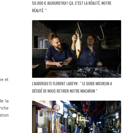
50.000 € AUJOURD’HUI ! ÇA, C’EST LA RÉALITÉ, NOTRE
RÉALITÉ. "
ne et
L'AUBERGISTE FLORENT LADEYN : " LE GUIDE MICHELIN A
DÉCIDÉ DE NOUS RETIRER NOTRE MACARON "
e la
riche
ation