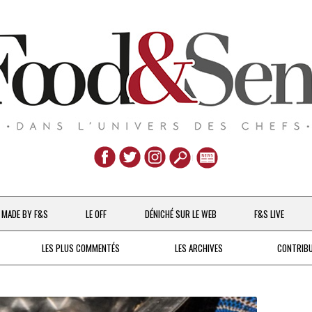
Aller
au
MADE BY F&S
LE OFF
DÉNICHÉ SUR LE WEB
F&S LIVE
contenu
CHEFS & ACTUALITÉS
LES PLUS COMMENTÉS
LES ARCHIVES
CONTRIB
UNE POULE SUR UN MUR
DE 2007 À 2015
À LA PETITE CUILLÈRE
DEPUIS 2016