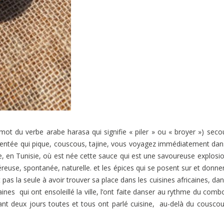
mot du verbe arabe harasa qui signifie « piler » ou « broyer ») seco
imentée qui pique, couscous, tajine, vous voyagez immédiatement dan
ée, en Tunisie, où est née cette sauce qui est une savoureuse explosi
euse, spontanée, naturelle. et les épices qui se posent sur et donne
as la seule à avoir trouver sa place dans les cuisines africaines, dan
nes qui ont ensoleillé la ville, l’ont faite danser au rythme du comb
ndant deux jours toutes et tous ont parlé cuisine, au-delà du cousco