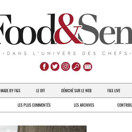
Aller
au
MADE BY F&S
LE OFF
DÉNICHÉ SUR LE WEB
F&S LIVE
contenu
CHEFS & ACTUALITÉS
LES PLUS COMMENTÉS
LES ARCHIVES
CONTRIB
UNE POULE SUR UN MUR
DE 2007 À 2015
À LA PETITE CUILLÈRE
DEPUIS 2016