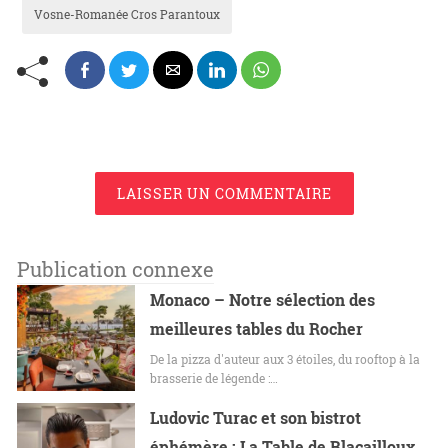
Vosne-Romanée Cros Parantoux
LAISSER UN COMMENTAIRE
Publication connexe
Monaco – Notre sélection des
meilleures tables du Rocher
De la pizza d'auteur aux 3 étoiles, du rooftop à la
brasserie de légende :…
Ludovic Turac et son bistrot
éphémère : La Table de Blacailloux