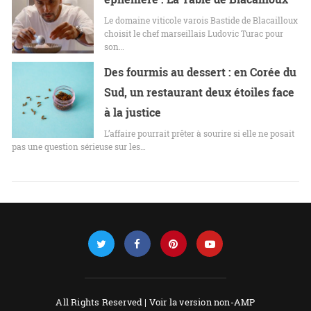
Le domaine viticole varois Bastide de Blacailloux
choisit le chef marseillais Ludovic Turac pour
son…
Des fourmis au dessert : en Corée du
Sud, un restaurant deux étoiles face
à la justice
L’affaire pourrait prêter à sourire si elle ne posait
pas une question sérieuse sur les…
All Rights Reserved |
Voir la version non-AMP