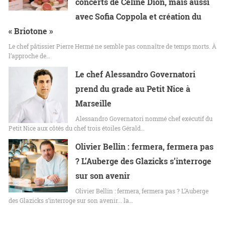
concerts de Céline Dion, mais aussi
avec Sofia Coppola et création du
« Briotone »
Le chef pâtissier Pierre Hermé ne semble pas connaître de temps morts. À
l’approche de…
Le chef Alessandro Governatori
prend du grade au Petit Nice à
Marseille
Alessandro Governatori nommé chef exécutif du
Petit Nice aux côtés du chef trois étoiles Gérald…
Olivier Bellin : fermera, fermera pas
? L’Auberge des Glazicks s’interroge
sur son avenir
Olivier Bellin : fermera, fermera pas ? L’Auberge
des Glazicks s’interroge sur son avenir... la…