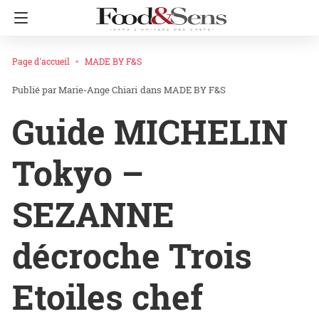
Page d'accueil
MADE BY F&S
Marie-Ange Chiari
dans
MADE BY F&S
Guide MICHELIN
Tokyo –
SEZANNE
décroche Trois
Etoiles chef