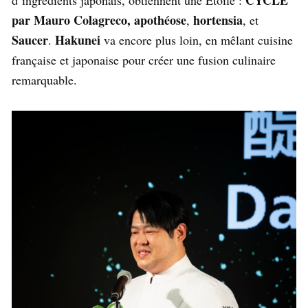
CYCLE
d’ingrédients japonais, obtiennent une Etoile :
par Mauro Colagreco,
apothéose
hortensia
,
, et
Saucer
Hakunei
.
va encore plus loin, en mêlant cuisine
française et japonaise pour créer une fusion culinaire
remarquable.