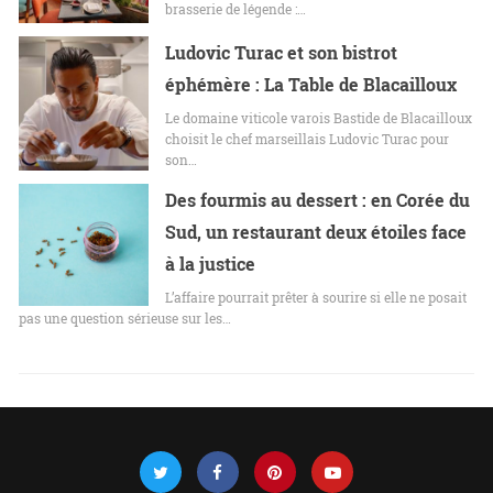
brasserie de légende :…
Ludovic Turac et son bistrot
éphémère : La Table de Blacailloux
Le domaine viticole varois Bastide de Blacailloux
choisit le chef marseillais Ludovic Turac pour
son…
Des fourmis au dessert : en Corée du
Sud, un restaurant deux étoiles face
à la justice
L’affaire pourrait prêter à sourire si elle ne posait
pas une question sérieuse sur les…