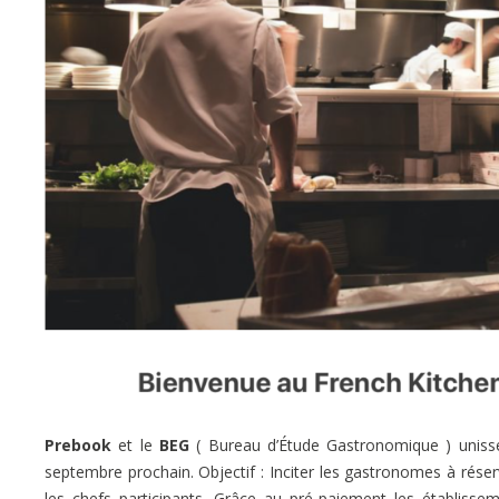
Prebook
et le
BEG
( Bureau d’Étude Gastronomique ) unissen
septembre prochain. Objectif : Inciter les gastronomes à rése
les chefs participants. Grâce au pré-paiement les établissem