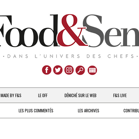
Aller
au
MADE BY F&S
LE OFF
DÉNICHÉ SUR LE WEB
F&S LIVE
contenu
CHEFS & ACTUALITÉS
LES PLUS COMMENTÉS
LES ARCHIVES
CONTRIB
UNE POULE SUR UN MUR
DE 2007 À 2015
À LA PETITE CUILLÈRE
DEPUIS 2016