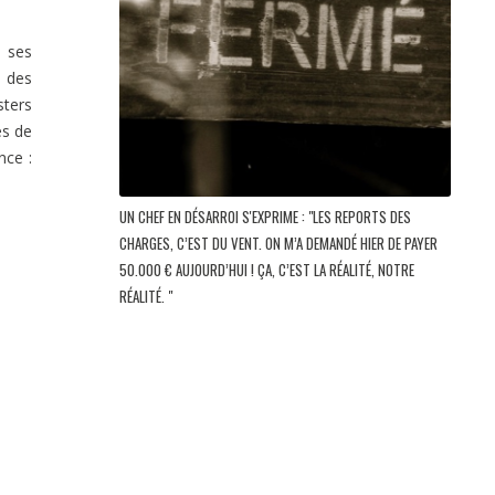
– ses
e des
sters
es de
nce :
UN CHEF EN DÉSARROI S'EXPRIME : "LES REPORTS DES
CHARGES, C’EST DU VENT. ON M’A DEMANDÉ HIER DE PAYER
50.000 € AUJOURD’HUI ! ÇA, C’EST LA RÉALITÉ, NOTRE
RÉALITÉ. "