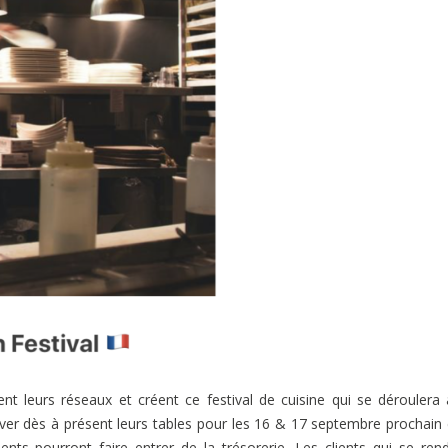
t leurs réseaux et créent ce festival de cuisine qui se déroulera
rver dès à présent leurs tables pour les 16 & 17 septembre prochain
ents pourront faire entrer de la trésorerie. Les clients qui se ren