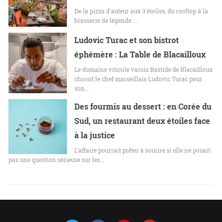
De la pizza d'auteur aux 3 étoiles, du rooftop à la
brasserie de légende :…
Ludovic Turac et son bistrot
éphémère : La Table de Blacailloux
Le domaine viticole varois Bastide de Blacailloux
choisit le chef marseillais Ludovic Turac pour
son…
Des fourmis au dessert : en Corée du
Sud, un restaurant deux étoiles face
à la justice
L’affaire pourrait prêter à sourire si elle ne posait
pas une question sérieuse sur les…