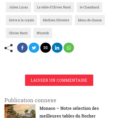
Julien Lucas
La table d'Olivier Nasti
le Chambard
lièvre à la royale
Mathieu Silvestre
Menu de chasse
Olivier Nasti
Winstub
LAISSER UN COMMENTAIRE
Publication connexe
Monaco – Notre sélection des
meilleures tables du Rocher