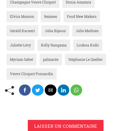
Champagne Veuve Clicquot
Donia Amamra
Elvira Masson
femmes
Food New Makers
Gérald Karsent
Julia Bijaoui
Julie Mathieu
Juliette Lévy
Kelly Rangama
Loubna Ksibi
Myriam Sabet
palmarès
Stéphanie Le Quellec
Veuve Clicquot Ponsardin
LAISSER UN COMMENTAIRE