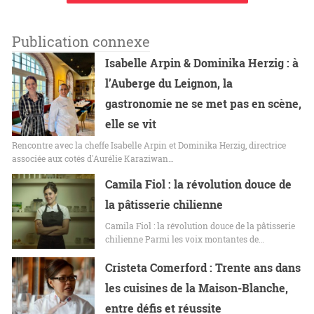
Publication connexe
Isabelle Arpin & Dominika Herzig : à
l’Auberge du Leignon, la
gastronomie ne se met pas en scène,
elle se vit
Rencontre avec la cheffe Isabelle Arpin et Dominika Herzig, directrice
associée aux cotés d'Aurélie Karaziwan…
Camila Fiol : la révolution douce de
la pâtisserie chilienne
Camila Fiol : la révolution douce de la pâtisserie
chilienne Parmi les voix montantes de…
Cristeta Comerford : Trente ans dans
les cuisines de la Maison-Blanche,
entre défis et réussite