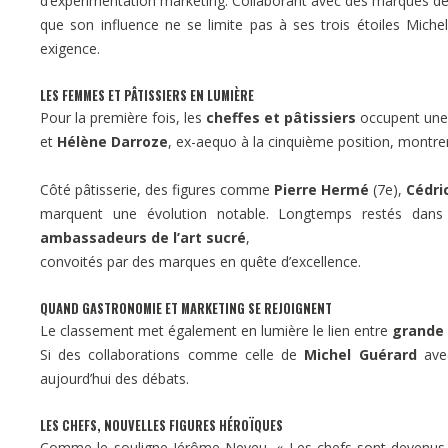
d’expérimentation marketing. Collaborant avec des marques 
que son influence ne se limite pas à ses trois étoiles Michel
exigence.
LES FEMMES ET PÂTISSIERS EN LUMIÈRE
Pour la première fois, les
cheffes et pâtissiers
occupent une 
et
Hélène Darroze
, ex-aequo à la cinquième position, montren
Côté pâtisserie, des figures comme
Pierre Hermé
(7e),
Cédri
marquent une évolution notable. Longtemps restés dans 
ambassadeurs de l’art sucré
,
convoités par des marques en quête d’excellence.
QUAND GASTRONOMIE ET MARKETING SE REJOIGNENT
Le classement met également en lumière le lien entre
grande 
Si des collaborations comme celle de
Michel Guérard
avec
aujourd’hui des débats.
LES CHEFS, NOUVELLES FIGURES HÉROÏQUES
Comme le souligne Jérôme Neveu, « Les chefs sont devenus le