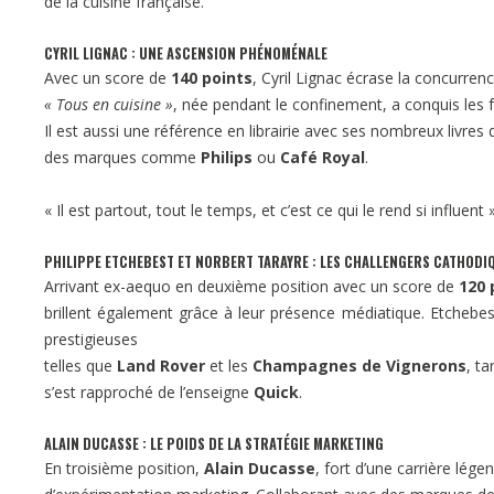
de la cuisine française.
CYRIL LIGNAC : UNE ASCENSION PHÉNOMÉNALE
Avec un score de
140 points
, Cyril Lignac écrase la concurren
« Tous en cuisine »
, née pendant le confinement, a conquis les 
Il est aussi une référence en librairie avec ses nombreux livres 
des marques comme
Philips
ou
Café Royal
.
« Il est partout, tout le temps, et c’est ce qui le rend si influe
PHILIPPE ETCHEBEST ET NORBERT TARAYRE : LES CHALLENGERS CATHODI
Arrivant ex-aequo en deuxième position avec un score de
120 
brillent également grâce à leur présence médiatique. Etchebes
prestigieuses
telles que
Land Rover
et les
Champagnes de Vignerons
, t
s’est rapproché de l’enseigne
Quick
.
ALAIN DUCASSE : LE POIDS DE LA STRATÉGIE MARKETING
En troisième position,
Alain Ducasse
, fort d’une carrière lég