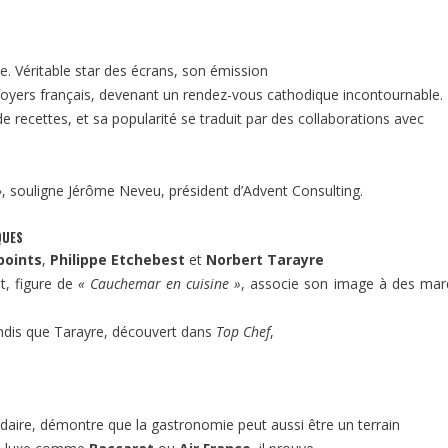
ce. Véritable star des écrans, son émission
foyers français, devenant un rendez-vous cathodique incontournable.
de recettes, et sa popularité se traduit par des collaborations avec
nt », souligne Jérôme Neveu, président d’Advent Consulting.
QUES
points
,
Philippe Etchebest
et
Norbert Tarayre
t, figure de
« Cauchemar en cuisine »
, associe son image à des ma
andis que Tarayre, découvert dans
Top Chef
,
endaire, démontre que la gastronomie peut aussi être un terrain