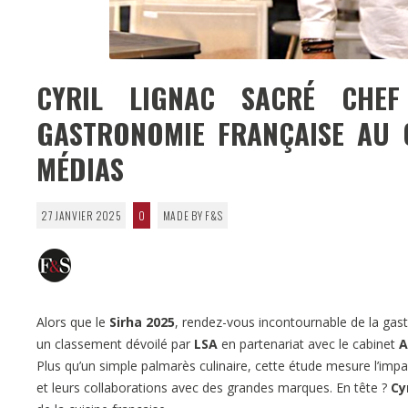
CYRIL LIGNAC SACRÉ CHEF
GASTRONOMIE FRANÇAISE AU 
MÉDIAS
27 JANVIER 2025
0
MADE BY F&S
Alors que le
Sirha 2025
, rendez-vous incontournable de la gas
un classement dévoilé par
LSA
en partenariat avec le cabinet
A
Plus qu’un simple palmarès culinaire, cette étude mesure l’impa
et leurs collaborations avec des grandes marques. En tête ?
Cy