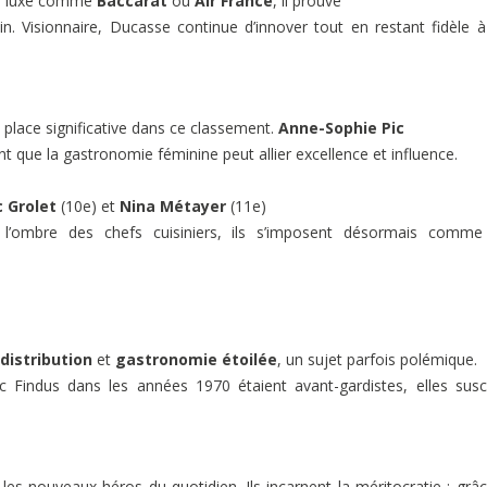
de luxe comme
Baccarat
ou
Air France
, il prouve
in. Visionnaire, Ducasse continue d’innover tout en restant fidèle 
place significative dans ce classement.
Anne-Sophie Pic
t que la gastronomie féminine peut allier excellence et influence.
c Grolet
(10e) et
Nina Métayer
(11e)
l’ombre des chefs cuisiniers, ils s’imposent désormais comme
distribution
et
gastronomie étoilée
, un sujet parfois polémique.
 Findus dans les années 1970 étaient avant-gardistes, elles susc
s nouveaux héros du quotidien. Ils incarnent la méritocratie : grâ