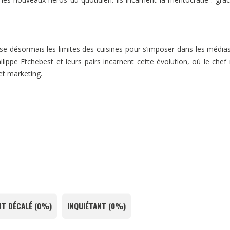
 désormais les limites des cuisines pour s’imposer dans les médias
lippe Etchebest et leurs pairs incarnent cette évolution, où le chef 
 et marketing.
T DÉCALÉ
(
0%
)
INQUIÉTANT
(
0%
)