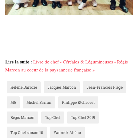
Lire la suite :
Livre de chef - Céréales & Légumineuses - Régis
Marcon au coeur de la paysannerie française »
Helene Darroze
Jacques Marcon
Jean-François Piège
M6
Michel Sarran
Philippe Etchebest
Régis Marcon
Top Chef
Top Chef 2019
Top Chef saison 10
Yannick Alléno