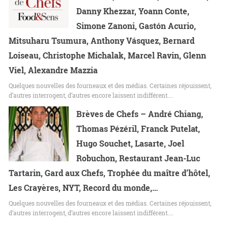
Danny Khezzar, Yoann Conte,
Simone Zanoni, Gastón Acurio,
Mitsuharu Tsumura, Anthony Vásquez, Bernard
Loiseau, Christophe Michalak, Marcel Ravin, Glenn
Viel, Alexandre Mazzia
Quelques nouvelles des fourneaux et des médias. Certaines réjouissent,
d’autres interrogent, d’autres encore laissent indifférent.…
Brèves de Chefs – André Chiang,
Thomas Pézéril, Franck Putelat,
Hugo Souchet, Lasarte, Joel
Robuchon, Restaurant Jean-Luc
Tartarin, Gard aux Chefs, Trophée du maître d’hôtel,
Les Crayères, NYT, Record du monde,…
Quelques nouvelles des fourneaux et des médias. Certaines réjouissent,
d’autres interrogent, d’autres encore laissent indifférent.…