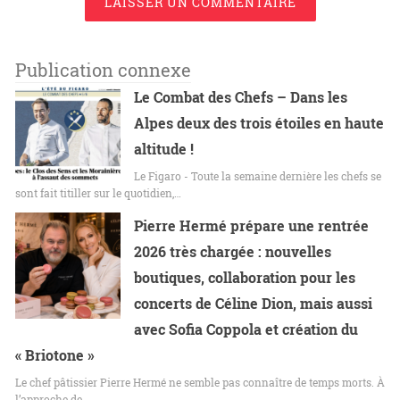
LAISSER UN COMMENTAIRE
Publication connexe
Le Combat des Chefs – Dans les
Alpes deux des trois étoiles en haute
altitude !
Le Figaro - Toute la semaine dernière les chefs se
sont fait titiller sur le quotidien,…
Pierre Hermé prépare une rentrée
2026 très chargée : nouvelles
boutiques, collaboration pour les
concerts de Céline Dion, mais aussi
avec Sofia Coppola et création du
« Briotone »
Le chef pâtissier Pierre Hermé ne semble pas connaître de temps morts. À
l’approche de…