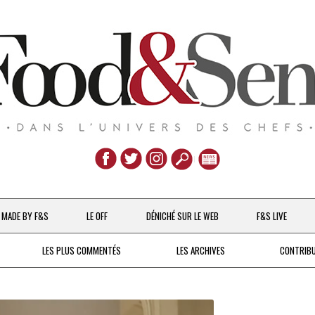
Aller
au
MADE BY F&S
LE OFF
DÉNICHÉ SUR LE WEB
F&S LIVE
contenu
CHEFS & ACTUALITÉS
LES PLUS COMMENTÉS
LES ARCHIVES
CONTRIB
UNE POULE SUR UN MUR
DE 2007 À 2015
À LA PETITE CUILLÈRE
DEPUIS 2016