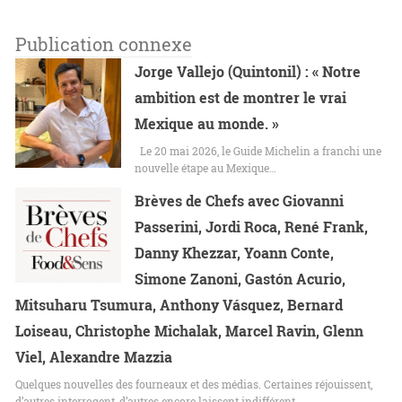
Publication connexe
Jorge Vallejo (Quintonil) : « Notre
ambition est de montrer le vrai
Mexique au monde. »
Le 20 mai 2026, le Guide Michelin a franchi une
nouvelle étape au Mexique…
Brèves de Chefs avec Giovanni
Passerini, Jordi Roca, René Frank,
Danny Khezzar, Yoann Conte,
Simone Zanoni, Gastón Acurio,
Mitsuharu Tsumura, Anthony Vásquez, Bernard
Loiseau, Christophe Michalak, Marcel Ravin, Glenn
Viel, Alexandre Mazzia
Quelques nouvelles des fourneaux et des médias. Certaines réjouissent,
d’autres interrogent, d’autres encore laissent indifférent.…