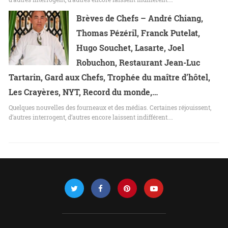
Brèves de Chefs – André Chiang,
Thomas Pézéril, Franck Putelat,
Hugo Souchet, Lasarte, Joel
Robuchon, Restaurant Jean-Luc
Tartarin, Gard aux Chefs, Trophée du maître d’hôtel,
Les Crayères, NYT, Record du monde,…
Quelques nouvelles des fourneaux et des médias. Certaines réjouissent,
d’autres interrogent, d’autres encore laissent indifférent.…