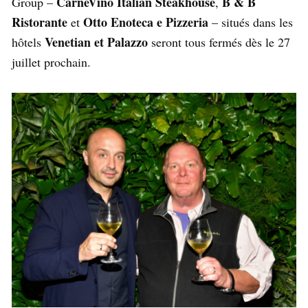
CarneVino Italian Steakhouse
B & B
Group –
,
Ristorante
Otto Enoteca e Pizzeria
et
– situés dans les
Venetian et Palazzo
hôtels
seront tous fermés dès le 27
juillet prochain.