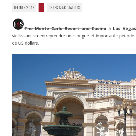
04 JUIN 2016
0
CHEFS & ACTUALITÉS
The Monte Carlo Resort and Casino
à
Las Vega
vieillissant va entreprendre une longue et importante période 
de US dollars.