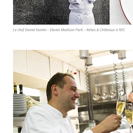
Le chef Daniel Humm – Eleven Madison Park – Relais & Châteaux à NYC