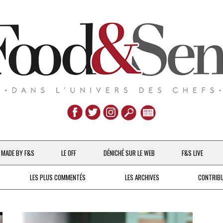
Aller
au
MADE BY F&S
LE OFF
DÉNICHÉ SUR LE WEB
F&S LIVE
contenu
CHEFS & ACTUALITÉS
LES PLUS COMMENTÉS
LES ARCHIVES
CONTRIB
UNE POULE SUR UN MUR
DE 2007 À 2015
À LA PETITE CUILLÈRE
DEPUIS 2016