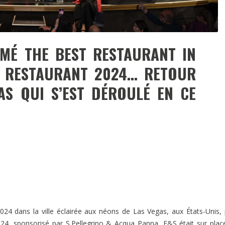
MÉ THE BEST RESTAURANT IN
T RESTAURANT 2024… RETOUR
AS QUI S’EST DÉROULÉ EN CE
024 dans la ville éclairée aux néons de Las Vegas, aux États-Unis,
4, sponsorisé par S.Pellegrino & Acqua Panna, F&S était sur plac