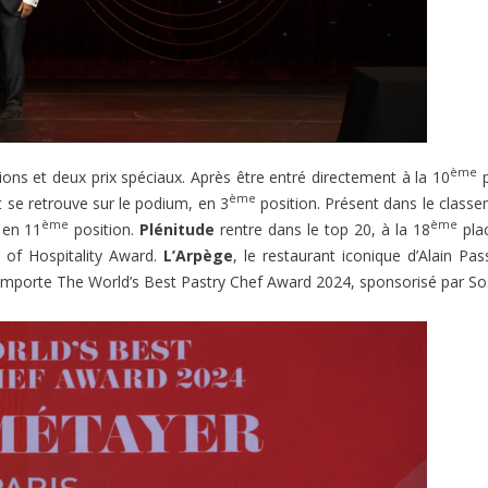
ème
ons et deux prix spéciaux. Après être entré directement à la 10
p
ème
 se retrouve sur le podium, en 3
position. Présent dans le class
ème
ème
 en 11
position.
Plénitude
rentre dans le top 20, à la 18
pla
of Hospitality Award.
L’Arpège
, le restaurant iconique d’Alain Pas
mporte The World’s Best Pastry Chef Award 2024, sponsorisé par So