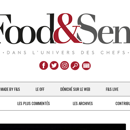
Aller
au
MADE BY F&S
LE OFF
DÉNICHÉ SUR LE WEB
F&S LIVE
contenu
CHEFS & ACTUALITÉS
LES PLUS COMMENTÉS
LES ARCHIVES
CONTRIB
UNE POULE SUR UN MUR
DE 2007 À 2015
À LA PETITE CUILLÈRE
DEPUIS 2016