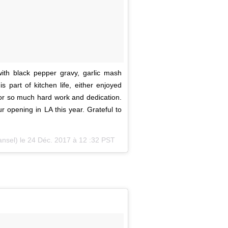
ith black pepper gravy, garlic mash
 part of kitchen life, either enjoyed
or so much hard work and dedication.
 opening in LA this year. Grateful to
nsel) le
24 Déc. 2017 à 12 :32 PST