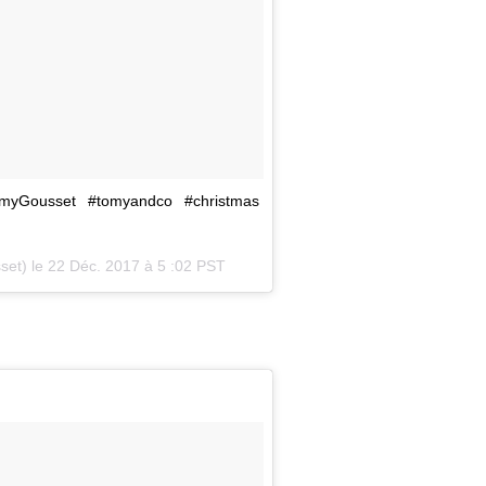
TomyGousset #tomyandco #christmas
set) le
22 Déc. 2017 à 5 :02 PST