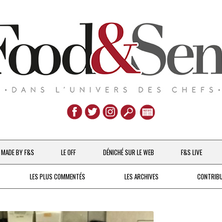
Aller
au
MADE BY F&S
LE OFF
DÉNICHÉ SUR LE WEB
F&S LIVE
contenu
CHEFS & ACTUALITÉS
LES PLUS COMMENTÉS
LES ARCHIVES
CONTRIB
UNE POULE SUR UN MUR
DE 2007 À 2015
À LA PETITE CUILLÈRE
DEPUIS 2016