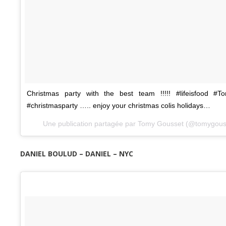
Christmas party with the best team !!!!! #lifeisfood #
#christmasparty ….. enjoy your christmas colis holidays…
Une publication partagée par Tomy Gousset (@tomygous
DANIEL BOULUD – DANIEL – NYC