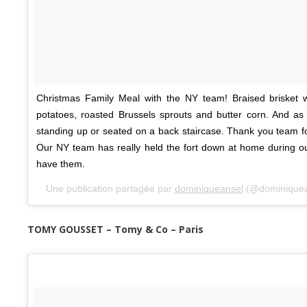
Christmas Family Meal with the NY team! Braised brisket w
potatoes, roasted Brussels sprouts and butter corn. And as is
standing up or seated on a back staircase. Thank you team f
Our NY team has really held the fort down at home during our
have them.
Une publication partagée par
dominiqueansel
(@dominiquea
TOMY GOUSSET – Tomy & Co – Paris