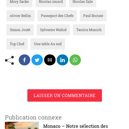
Mory Sacko
Nicolas isnard
Nicolas Sale
olivier Bellin
Passeport des Chefs
Paul Bocuse
Simon Jouët
Sylvestre Wahid
Tantris Munich
Top Chef
Une table Au sud
LAISSER UN COMMENTAIRE
Publication connexe
Monaco – Notre sélection des