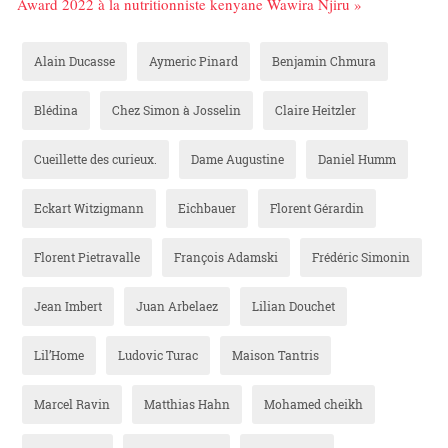
Award 2022 à la nutritionniste kenyane Wawira Njiru »
Alain Ducasse
Aymeric Pinard
Benjamin Chmura
Blédina
Chez Simon à Josselin
Claire Heitzler
Cueillette des curieux.
Dame Augustine
Daniel Humm
Eckart Witzigmann
Eichbauer
Florent Gérardin
Florent Pietravalle
François Adamski
Frédéric Simonin
Jean Imbert
Juan Arbelaez
Lilian Douchet
Lil’Home
Ludovic Turac
Maison Tantris
Marcel Ravin
Matthias Hahn
Mohamed cheikh