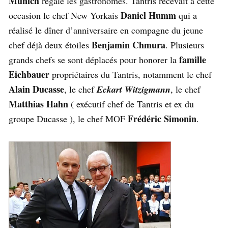
Munich
régale les gastronomes. Tantris recevait à cette
Daniel Humm
occasion le chef New Yorkais
qui a
réalisé le dîner d’anniversaire en compagne du jeune
Benjamin Chmura
chef déjà deux étoiles
. Plusieurs
famille
grands chefs se sont déplacés pour honorer la
Eichbauer
propriétaires du Tantris, notamment le chef
Alain Ducasse
, le chef
Eckart Witzigmann
, le chef
Matthias Hahn
( exécutif chef de Tantris et ex du
Frédéric Simonin
groupe Ducasse ), le chef MOF
.