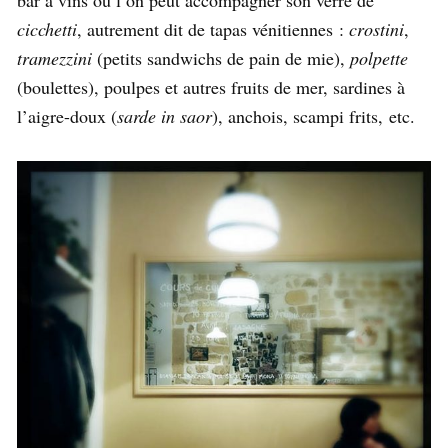
bar à vins où l’on peut accompagner son verre de
cicchetti
, autrement dit de tapas vénitiennes :
crostini
,
tramezzini
(petits sandwichs de pain de mie),
polpette
(boulettes), poulpes et autres fruits de mer, sardines à
l’aigre-doux (
sarde in saor
), anchois, scampi frits, etc.