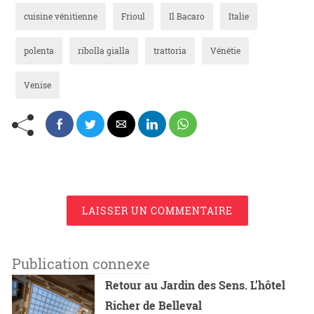
cuisine vénitienne
Frioul
Il Bacaro
Italie
polenta
ribolla gialla
trattoria
Vénétie
Venise
LAISSER UN COMMENTAIRE
Publication connexe
Retour au Jardin des Sens. L’hôtel
Richer de Belleval