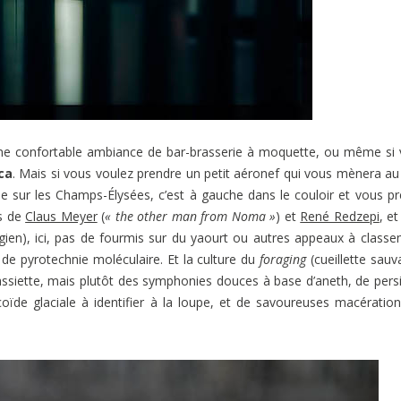
une confortable ambiance de bar-brasserie à moquette, ou même si
ca
. Mais si vous voulez prendre un petit aéronef qui vous mènera au
vue sur les Champs-Élysées, c’est à gauche dans le couloir et vous p
ès de
Claus Meyer
(
« the other man from Noma »
) et
René Redzepi
, et
égien), ici, pas de fourmis sur du yaourt ou autres appeaux à class
de pyrotechnie moléculaire. Et la culture du
foraging
(cueillette sauv
assiette, mais plutôt des symphonies douces à base d’aneth, de persi
de glaciale à identifier à la loupe, et de savoureuses macératio