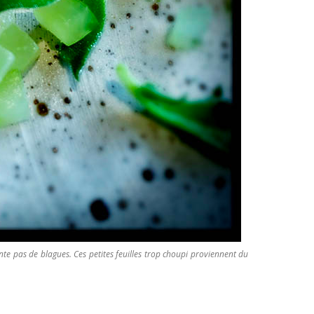
onte pas de blagues. Ces petites feuilles trop choupi proviennent du