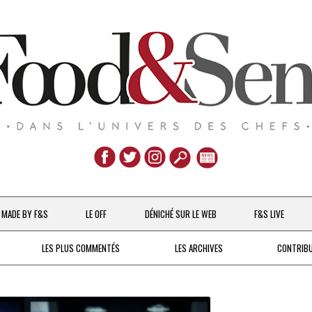
Aller
au
MADE BY F&S
LE OFF
DÉNICHÉ SUR LE WEB
F&S LIVE
contenu
CHEFS & ACTUALITÉS
LES PLUS COMMENTÉS
LES ARCHIVES
CONTRIB
UNE POULE SUR UN MUR
DE 2007 À 2015
À LA PETITE CUILLÈRE
DEPUIS 2016