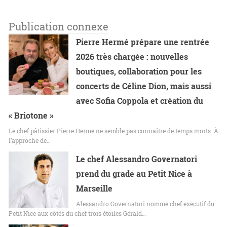
Publication connexe
Pierre Hermé prépare une rentrée
2026 très chargée : nouvelles
boutiques, collaboration pour les
concerts de Céline Dion, mais aussi
avec Sofia Coppola et création du
« Briotone »
Le chef pâtissier Pierre Hermé ne semble pas connaître de temps morts. À
l’approche de…
Le chef Alessandro Governatori
prend du grade au Petit Nice à
Marseille
Alessandro Governatori nommé chef exécutif du
Petit Nice aux côtés du chef trois étoiles Gérald…