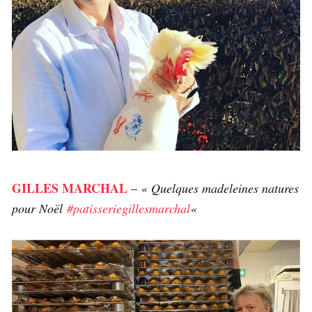
GILLES MARCHAL
–
« Quelques madeleines natures
pour Noël
#patisseriegillesmarchal
«