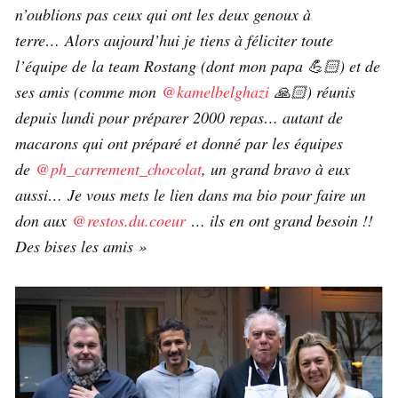
n’oublions pas ceux qui ont les deux genoux à
terre… Alors aujourd’hui je tiens à féliciter toute
l’équipe de la team Rostang (dont mon papa 💪🏻) et de
ses amis (comme mon
@kamelbelghazi
🙏🏻) réunis
depuis lundi pour préparer 2000 repas… autant de
macarons qui ont préparé et donné par les équipes
de
@ph_carrement_chocolat
, un grand bravo à eux
aussi… Je vous mets le lien dans ma bio pour faire un
don aux
@restos.du.coeur
… ils en ont grand besoin !!
Des bises les amis »