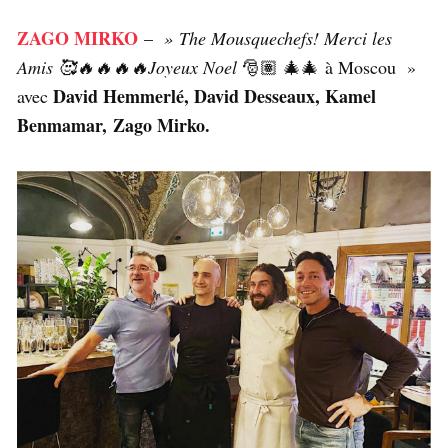
ZAGO MIRKO
–
» The Mousquechefs! Merci les
Amis 🥰🔥🔥🔥🔥Joyeux Noel
🎅🏽 🎄🎄 à Moscou »
David Hemmerlé, David Desseaux, Kamel
avec
Benmamar, Zago Mirko.