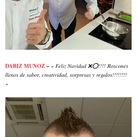
DABIZ MUNOZ
–
« Feliz Navidad ❌⭕️!!!! Roscones
llenos de sabor, creatividad, sorpresas y regalos!!!!!!!!
«