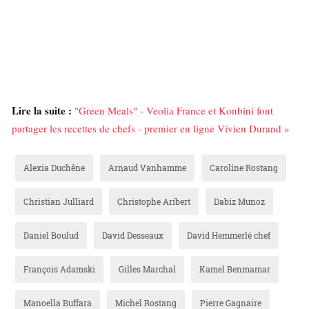
Lire la suite :
"Green Meals" - Veolia France et Konbini font
partager les recettes de chefs - premier en ligne Vivien Durand »
Alexia Duchêne
Arnaud Vanhamme
Caroline Rostang
Christian Julliard
Christophe Aribert
Dabiz Munoz
Daniel Boulud
David Desseaux
David Hemmerlé chef
François Adamski
Gilles Marchal
Kamel Benmamar
Manoella Buffara
Michel Rostang
Pierre Gagnaire