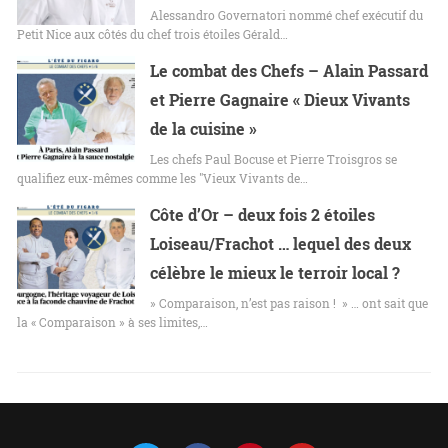
Alessandro Governatori nommé chef exécutif du
Petit Nice aux côtés du chef trois étoiles Gérald…
Le combat des Chefs – Alain Passard
et Pierre Gagnaire « Dieux Vivants
de la cuisine »
Les chefs Paul Bocuse et Pierre Troisgros se
qualifiez eux-mêmes comme les "Vieux Vivants de…
Côte d’Or – deux fois 2 étoiles
Loiseau/Frachot … lequel des deux
célèbre le mieux le terroir local ?
» Comparaison, n’est pas raison ! » … ont sait que
la « Comparaison » à ses limites,…