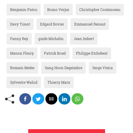
Benjamin Patou
Bruno Verjus
Christopher Coutanceau
Davy Tissot
Edgard Bovier
Emmanuel Renaut
Fanny Rey
guide Michelin
Jean Imbert
Manon Fleury
Patrick Bruel
Philippe Etchebest
Romain Meder
Sang Hoon Degeimbre
Serge Vieira
Sylvestre Wahid
Thierry Marx