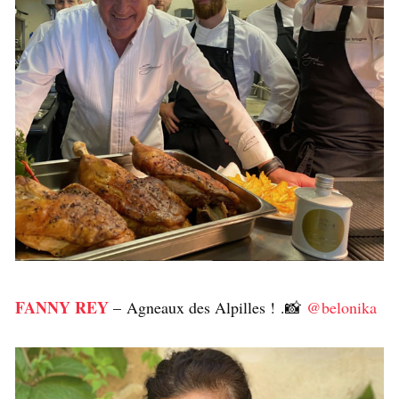
FANNY REY
– Agneaux des Alpilles ! .📸
@belonika