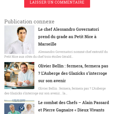
LAISSER UN COMMENTAIRE
Publication connexe
Le chef Alessandro Governatori
prend du grade au Petit Nice à
Marseille
Alessandro Governatori nommé chef exécutif du
Petit Nice aux côtés du chef trois étoiles Gérald…
Olivier Bellin : fermera, fermera pas
? L’Auberge des Glazicks s’interroge
sur son avenir
Olivier Bellin : fermera, fermera pas ? L’Auberge
des Glazicks s’interroge sur son avenir... la…
Le combat des Chefs – Alain Passard
et Pierre Gagnaire « Dieux Vivants