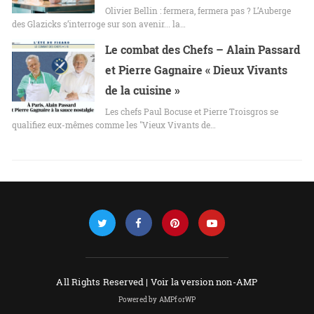
Olivier Bellin : fermera, fermera pas ? L’Auberge
des Glazicks s’interroge sur son avenir... la…
Le combat des Chefs – Alain Passard
et Pierre Gagnaire « Dieux Vivants
de la cuisine »
Les chefs Paul Bocuse et Pierre Troisgros se
qualifiez eux-mêmes comme les "Vieux Vivants de…
All Rights Reserved |
Voir la version non-AMP
Powered by AMPforWP