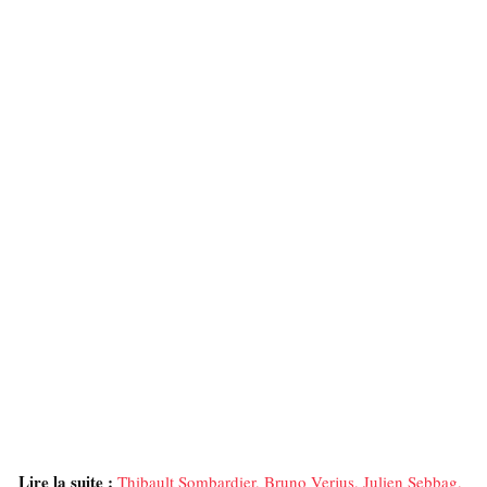
Lire la suite :
Thibault Sombardier, Bruno Verjus, Julien Sebbag,