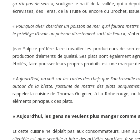
ça n’a pas de sens »,
souligne le natif de la vallée, qui a de
écrevisses, des Feras, de la Truite ou encore du Brochet, issue
« Pourquoi aller chercher un poisson de mer qu’il faudra mettre 
le privilège d’avoir un poisson directement sorti de l’eau »
, s’int
Jean Sulpice préfère faire travailler les producteurs de son en
production d’aliments de qualité. Ses plats sont également ag
étoilés, faire pousser leurs propres produits est une marque de
« Aujourd’hui, on voit sur les cartes des chefs que l’on travaille
autour de la blette. J’assume de mettre des plats uniqueme
rappeler la cuisine de Thomas Guignier, à La Robe rouge, ou 
éléments principaux des plats.
« Aujourd’hui, les gens ne veulent plus manger comme 
Et cette cuisine ne déplaît pas aux consommateurs. Bien au 
clientèle est plus sensible à faire des activités sportives, à se 