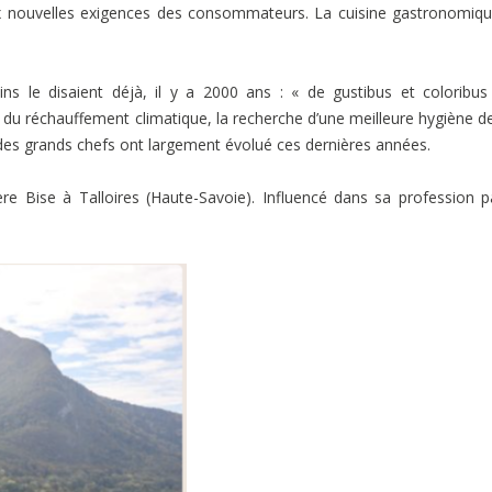
x nouvelles exigences des consommateurs. La cuisine gastronomiq
ns le disaient déjà, il y a 2000 ans : « de gustibus et coloribu
 du réchauffement climatique, la recherche d’une meilleure hygiène de
r des grands chefs ont largement évolué ces dernières années.
ère Bise à Talloires (Haute-Savoie). Influencé dans sa profession p