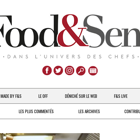
Aller
au
MADE BY F&S
LE OFF
DÉNICHÉ SUR LE WEB
F&S LIVE
contenu
CHEFS & ACTUALITÉS
LES PLUS COMMENTÉS
LES ARCHIVES
CONTRIB
UNE POULE SUR UN MUR
DE 2007 À 2015
À LA PETITE CUILLÈRE
DEPUIS 2016