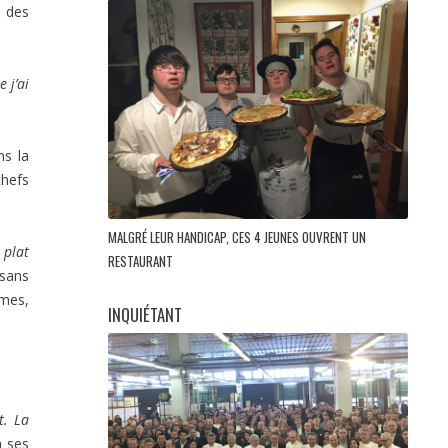
e des
 j’ai
ns la
chefs
MALGRÉ LEUR HANDICAP, CES 4 JEUNES OUVRENT UN
 plat
RESTAURANT
 sans
umes,
INQUIÉTANT
t. La
a ses