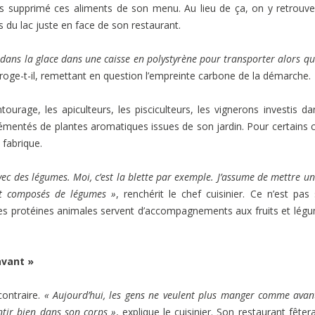
puis supprimé ces aliments de son menu. Au lieu de ça, on y retrouv
s du lac juste en face de son restaurant.
dans la glace dans une caisse en polystyrène pour transporter alors que
erroge-t-il, remettant en question l’empreinte carbone de la démarche.
tourage, les apiculteurs, les pisciculteurs, les vignerons investis da
rémentés de plantes aromatiques issues de son jardin. Pour certains 
 fabrique.
 avec des légumes. Moi, c’est la blette par exemple. J’assume de mettre un
nt composés de légumes »
, renchérit le chef cuisinier. Ce n’est pas
les protéines animales servent d’accompagnements aux fruits et lég
avant »
contraire.
« Aujourd’hui, les gens ne veulent plus manger comme avan
sentir bien dans son corps »
, explique le cuisinier. Son restaurant fêter