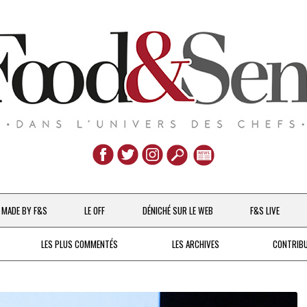
Aller
au
MADE BY F&S
LE OFF
DÉNICHÉ SUR LE WEB
F&S LIVE
contenu
CHEFS & ACTUALITÉS
LES PLUS COMMENTÉS
LES ARCHIVES
CONTRIB
UNE POULE SUR UN MUR
DE 2007 À 2015
À LA PETITE CUILLÈRE
DEPUIS 2016