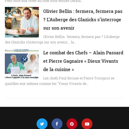
Petit Nice aux côtés du chef trois étoiles Gérald…
Olivier Bellin : fermera, fermera pas
? L’Auberge des Glazicks s’interroge
sur son avenir
Olivier Bellin : fermera, fermera pas ? L’Auberge
des Glazicks s’interroge sur son avenir... la…
Le combat des Chefs – Alain Passard
et Pierre Gagnaire « Dieux Vivants
de la cuisine »
Les chefs Paul Bocuse et Pierre Troisgros se
qualifiez eux-mêmes comme les "Vieux Vivants de…