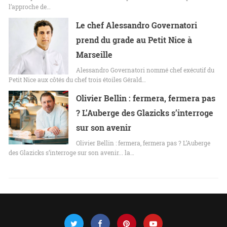
l’approche de…
Le chef Alessandro Governatori
prend du grade au Petit Nice à
Marseille
Alessandro Governatori nommé chef exécutif du
Petit Nice aux côtés du chef trois étoiles Gérald…
Olivier Bellin : fermera, fermera pas
? L’Auberge des Glazicks s’interroge
sur son avenir
Olivier Bellin : fermera, fermera pas ? L’Auberge
des Glazicks s’interroge sur son avenir... la…