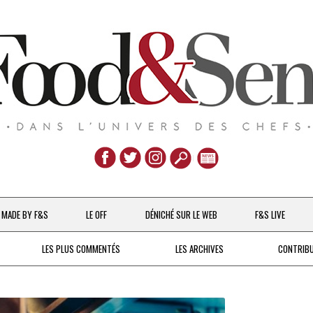
Aller
au
MADE BY F&S
LE OFF
DÉNICHÉ SUR LE WEB
F&S LIVE
contenu
CHEFS & ACTUALITÉS
LES PLUS COMMENTÉS
LES ARCHIVES
CONTRIB
UNE POULE SUR UN MUR
DE 2007 À 2015
À LA PETITE CUILLÈRE
DEPUIS 2016