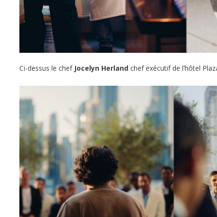
Ci-dessus le chef
Jocelyn Herland
chef exécutif de l’hôtel Pla