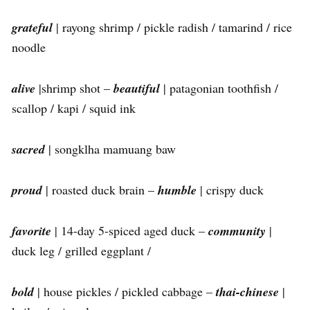
grateful
| rayong shrimp / pickle radish / tamarind / rice
noodle
alive
|shrimp shot –
beautiful
| patagonian toothfish /
scallop / kapi / squid ink
sacred
| songklha mamuang baw
proud
| roasted duck brain –
humble
| crispy duck
favorite
| 14-day 5-spiced aged duck –
community
|
duck leg / grilled eggplant /
bold
| house pickles / pickled cabbage –
thai-chinese
|