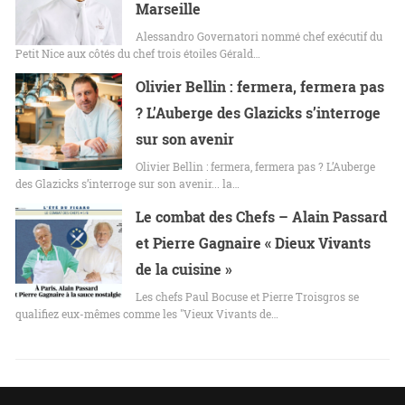
Marseille
Alessandro Governatori nommé chef exécutif du
Petit Nice aux côtés du chef trois étoiles Gérald…
Olivier Bellin : fermera, fermera pas
? L’Auberge des Glazicks s’interroge
sur son avenir
Olivier Bellin : fermera, fermera pas ? L’Auberge
des Glazicks s’interroge sur son avenir... la…
Le combat des Chefs – Alain Passard
et Pierre Gagnaire « Dieux Vivants
de la cuisine »
Les chefs Paul Bocuse et Pierre Troisgros se
qualifiez eux-mêmes comme les "Vieux Vivants de…