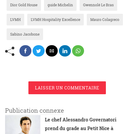
Dior Gold House
guide Michelin
Gwennolé Le Bras
LVMH
LVMH Hospitality Excellence
Mauro Colagreco
Sabino Jacobone
LAISSER UN COMMENTAIRE
Publication connexe
Le chef Alessandro Governatori
prend du grade au Petit Nice à