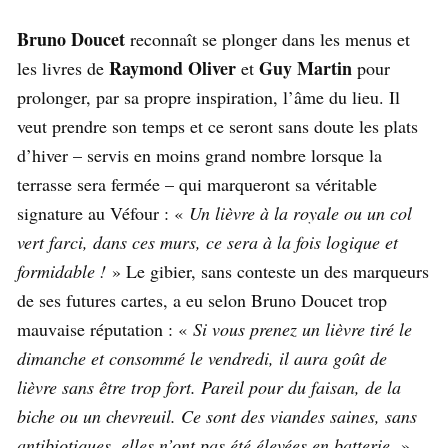
Bruno Doucet
reconnaît se plonger dans les menus et
Raymond Oliver
Guy Martin
les livres de
et
pour
prolonger, par sa propre inspiration, l’âme du lieu. Il
veut prendre son temps et ce seront sans doute les plats
d’hiver – servis en moins grand nombre lorsque la
terrasse sera fermée – qui marqueront sa véritable
signature au Véfour : «
Un lièvre à la royale ou un col
vert farci, dans ces murs, ce sera à la fois logique et
formidable !
» Le gibier, sans conteste un des marqueurs
de ses futures cartes, a eu selon Bruno Doucet trop
mauvaise réputation : «
Si vous prenez un lièvre tiré le
dimanche et consommé le vendredi, il aura goût de
lièvre sans être trop fort. Pareil pour du faisan, de la
biche ou un chevreuil. Ce sont des viandes saines, sans
antibiotiques, elles n’ont pas été élevées en batterie.
»