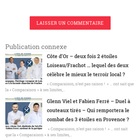
LAISSER UN COMMENTAIRE
Publication connexe
Côte d’Or – deux fois 2 étoiles
Loiseau/Frachot … lequel des deux
célèbre le mieux le terroir local ?
» Comparaison, n’est pas raison ! » … ont sait que
la « Comparaison » à ses limites,…
Glenn Viel et Fabien Ferré – Duel à
couteaux tirés – Qui remportera le
combat des 3 étoiles en Provence ?
» Comparaison, n’est pas raison ! » … ont sait
que la « Comparaison » à ses limites,…