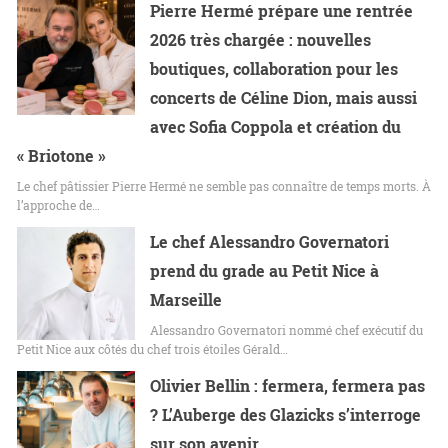
Pierre Hermé prépare une rentrée
2026 très chargée : nouvelles
boutiques, collaboration pour les
concerts de Céline Dion, mais aussi
avec Sofia Coppola et création du
« Briotone »
Le chef pâtissier Pierre Hermé ne semble pas connaître de temps morts. À
l’approche de…
Le chef Alessandro Governatori
prend du grade au Petit Nice à
Marseille
Alessandro Governatori nommé chef exécutif du
Petit Nice aux côtés du chef trois étoiles Gérald…
Olivier Bellin : fermera, fermera pas
? L’Auberge des Glazicks s’interroge
sur son avenir