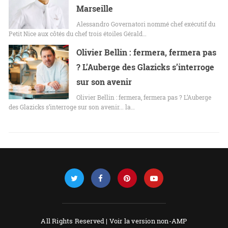
Marseille
Alessandro Governatori nommé chef exécutif du
Petit Nice aux côtés du chef trois étoiles Gérald…
Olivier Bellin : fermera, fermera pas
? L’Auberge des Glazicks s’interroge
sur son avenir
Olivier Bellin : fermera, fermera pas ? L’Auberge
des Glazicks s’interroge sur son avenir... la…
All Rights Reserved |
Voir la version non-AMP