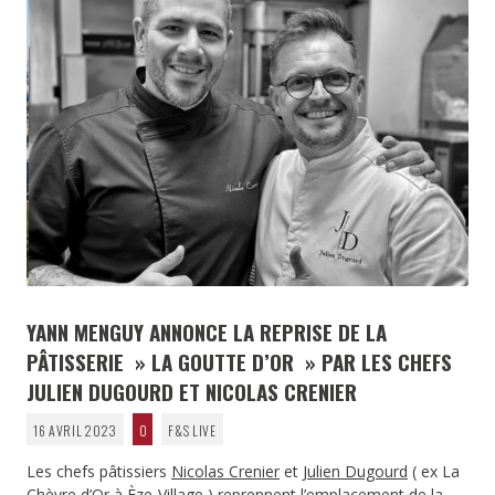
YANN MENGUY ANNONCE LA REPRISE DE LA
PÂTISSERIE » LA GOUTTE D’OR » PAR LES CHEFS
JULIEN DUGOURD ET NICOLAS CRENIER
16 AVRIL 2023
0
F&S LIVE
Les chefs pâtissiers
Nicolas Crenier
et
Julien Dugourd
( ex La
Chèvre d’Or à Èze-Village ) reprennent l’emplacement de la