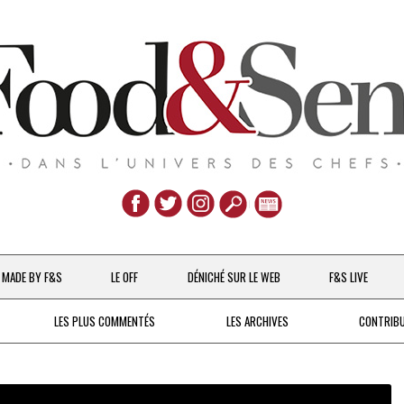
Aller
au
MADE BY F&S
LE OFF
DÉNICHÉ SUR LE WEB
F&S LIVE
contenu
CHEFS & ACTUALITÉS
LES PLUS COMMENTÉS
LES ARCHIVES
CONTRIB
UNE POULE SUR UN MUR
DE 2007 À 2015
À LA PETITE CUILLÈRE
DEPUIS 2016