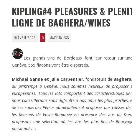
KIPLING#4 PLEASURES & PLENI
LIGNE DE BAGHERA/WINES
19 AVRIL 2023
0
MADE BY F&S
Les grands vins de Bordeaux font leur retour sur un
Genève. 555 flacons vont être dispersés.
Michael Ganne et Julie Carpentier
, fondateurs de
Baghera
du printemps à Genève, nous sommes heureux de proposer une
européennes. Tous les lots comportent des caractéristiques uniqu
nous conseillerions sans difficulté à nos amis les plus proches, e
de ces superbes Petrus admirablement proposés par caisses de 
les fleurons de Vosne-Romanée en présence des vins du Doma
proposons une sélection où les vins les plus fins de Bourgog
passionnés. »