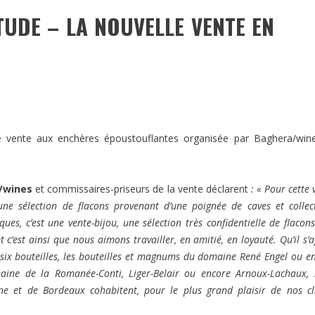
TUDE – LA NOUVELLE VENTE EN
e vente aux enchères époustouflantes organisée par Baghera/win
/wines
et commissaires-priseurs de la vente déclarent
: « Pour cette 
 sélection de flacons provenant d’une poignée de caves et collec
es, c’est une vente-bijou, une sélection très confidentielle de flacon
t c’est ainsi que nous aimons travailler, en amitié, en loyauté. Qu’il s’a
six bouteilles, les bouteilles et magnums du domaine René Engel ou e
ine de la Romanée-Conti, Liger-Belair ou encore Arnoux-Lachaux,
ne et de Bordeaux cohabitent, pour le plus grand plaisir de nos cl