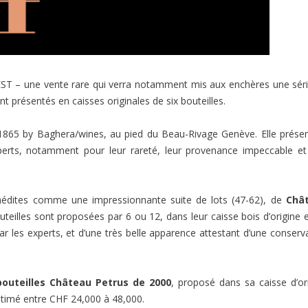
 CEST – une vente rare qui verra notamment mis aux enchères une sér
nt présentés en caisses originales de six bouteilles.
b 1865 by Baghera/wines, au pied du Beau-Rivage Genève. Elle prése
perts, notamment pour leur rareté, leur provenance impeccable et
 inédites comme une impressionnante suite de lots (47-62), de
Châ
outeilles sont proposées par 6 ou 12, dans leur caisse bois d’origine 
ar les experts, et d’une très belle apparence attestant d’une conserv
outeilles Château Petrus de 2000
, proposé dans sa caisse d’or
stimé entre CHF 24,000 à 48,000.