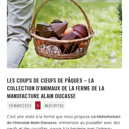
LES COUPS DE CŒUFS DE PÂQUES – LA
COLLECTION D’ANIMAUX DE LA FERME DE LA
MANUFACTURE ALAIN DUCASSE
30 MARS 2023
0
MADE BY F&S
C’est une visite à la ferme que nous propose
La Manufacture
de Chocolat Alain Ducasse
, immersion au poulailler avec des
oeufs et des cocottes, pause à la bergerie avec l’agneau