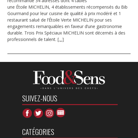
recommande 34 adresses dont 4 tables
une Étoile MICHELIN, 4 établissements récompensés du Bib
Gourmand pour leur cuisine de qualité à prix modéré et 1
restaurant salué de l’Étoile Verte MICHELIN pour ses
engagements remarquables en faveur d’une gastronomie
durable. Trois Prix Spéciaux MICHELIN sont décernés à des
professionnels de talent.
[…]
SUIVEZ-NOUS
CATÉGORIES