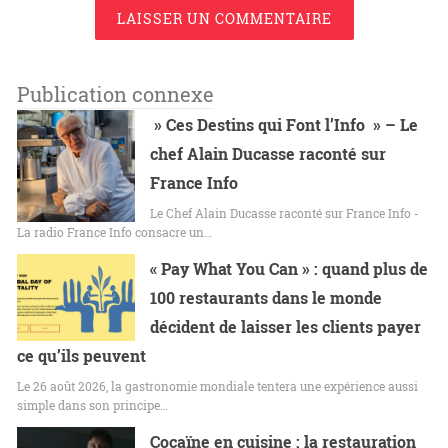
LAISSER UN COMMENTAIRE
Publication connexe
» Ces Destins qui Font l’Info » – Le
chef Alain Ducasse raconté sur
France Info
Le Chef Alain Ducasse raconté sur France Info -
La radio France Info consacre un…
« Pay What You Can » : quand plus de
100 restaurants dans le monde
décident de laisser les clients payer
ce qu’ils peuvent
Le 26 août 2026, la gastronomie mondiale tentera une expérience aussi
simple dans son principe…
Cocaïne en cuisine : la restauration