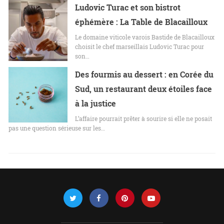
Ludovic Turac et son bistrot
éphémère : La Table de Blacailloux
Le domaine viticole varois Bastide de Blacailloux
choisit le chef marseillais Ludovic Turac pour
son…
Des fourmis au dessert : en Corée du
Sud, un restaurant deux étoiles face
à la justice
L’affaire pourrait prêter à sourire si elle ne posait
pas une question sérieuse sur les…