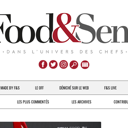
Aller
au
MADE BY F&S
LE OFF
DÉNICHÉ SUR LE WEB
F&S LIVE
contenu
CHEFS & ACTUALITÉS
LES PLUS COMMENTÉS
LES ARCHIVES
CONTRIB
UNE POULE SUR UN MUR
DE 2007 À 2015
À LA PETITE CUILLÈRE
DEPUIS 2016