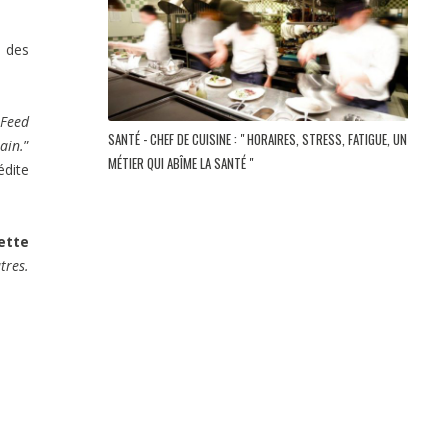
t des
 Feed
SANTÉ - CHEF DE CUISINE : " HORAIRES, STRESS, FATIGUE, UN
ain.
”
MÉTIER QUI ABÎME LA SANTÉ "
édite
ette
tres.