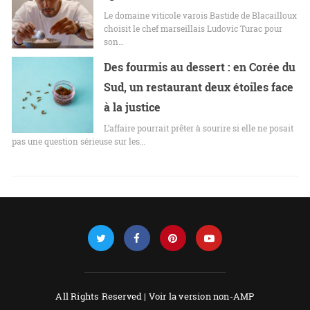
Le domaine viticole varois Bastide de Blacailloux
choisit le chef marseillais Ludovic Turac pour
son…
Des fourmis au dessert : en Corée du
Sud, un restaurant deux étoiles face
à la justice
L’affaire pourrait prêter à sourire si elle ne posait
pas une question sérieuse sur les…
All Rights Reserved |
Voir la version non-AMP