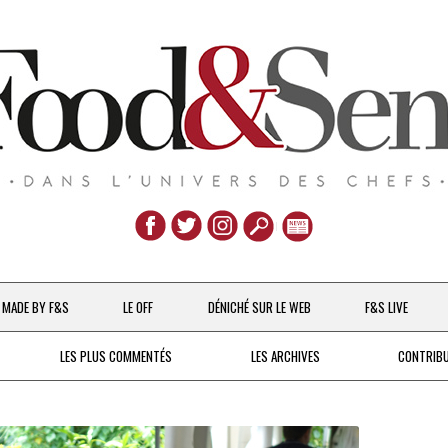
Aller
au
MADE BY F&S
LE OFF
DÉNICHÉ SUR LE WEB
F&S LIVE
contenu
CHEFS & ACTUALITÉS
LES PLUS COMMENTÉS
LES ARCHIVES
CONTRIB
UNE POULE SUR UN MUR
DE 2007 À 2015
À LA PETITE CUILLÈRE
DEPUIS 2016