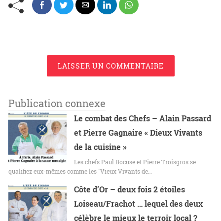
LAISSER UN COMMENTAIRE
Publication connexe
Le combat des Chefs – Alain Passard
et Pierre Gagnaire « Dieux Vivants
de la cuisine »
Les chefs Paul Bocuse et Pierre Troisgros se
qualifiez eux-mêmes comme les "Vieux Vivants de…
Côte d’Or – deux fois 2 étoiles
Loiseau/Frachot … lequel des deux
célèbre le mieux le terroir local ?