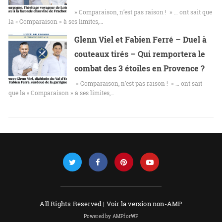
» Comparaison, n’est pas raison ! » … ont sait que
la « Comparaison » à ses limites,…
Glenn Viel et Fabien Ferré – Duel à
couteaux tirés – Qui remportera le
combat des 3 étoiles en Provence ?
» Comparaison, n’est pas raison ! » … ont sait
que la « Comparaison » à ses limites,…
All Rights Reserved |
Voir la version non-AMP
Powered by AMPforWP