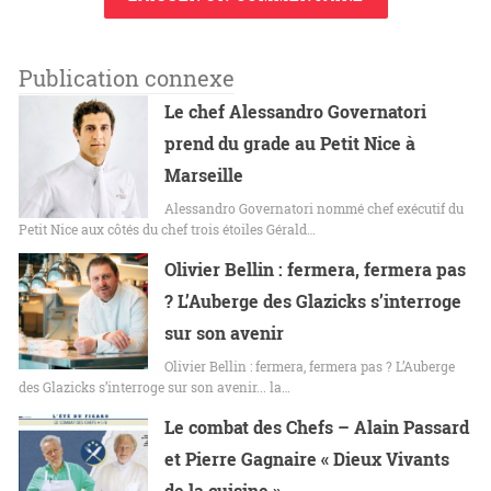
Publication connexe
Le chef Alessandro Governatori
prend du grade au Petit Nice à
Marseille
Alessandro Governatori nommé chef exécutif du
Petit Nice aux côtés du chef trois étoiles Gérald…
Olivier Bellin : fermera, fermera pas
? L’Auberge des Glazicks s’interroge
sur son avenir
Olivier Bellin : fermera, fermera pas ? L’Auberge
des Glazicks s’interroge sur son avenir... la…
Le combat des Chefs – Alain Passard
et Pierre Gagnaire « Dieux Vivants
de la cuisine »