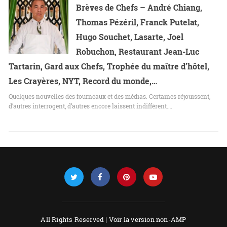
Brèves de Chefs – André Chiang,
Thomas Pézéril, Franck Putelat,
Hugo Souchet, Lasarte, Joel
Robuchon, Restaurant Jean-Luc
Tartarin, Gard aux Chefs, Trophée du maître d’hôtel,
Les Crayères, NYT, Record du monde,…
Quelques nouvelles des fourneaux et des médias. Certaines réjouissent,
d’autres interrogent, d’autres encore laissent indifférent.…
All Rights Reserved |
Voir la version non-AMP